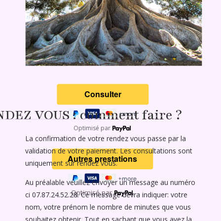
EZ VOUS : comment faire ?
Optimisé par
La confirmation de votre rendez vous passe par la
validation de votre paiement. Les consultations sont
uniquement sur rendez vous.
Au préalable veuillez envoyer un message au numéro
Optimisé par
ci
07.87.24.52.28
. Ce message devra indiquer: votre
nom, votre prénom le nombre de minutes que vous
souhaitez obtenir. Tout en sachant que vous avez la